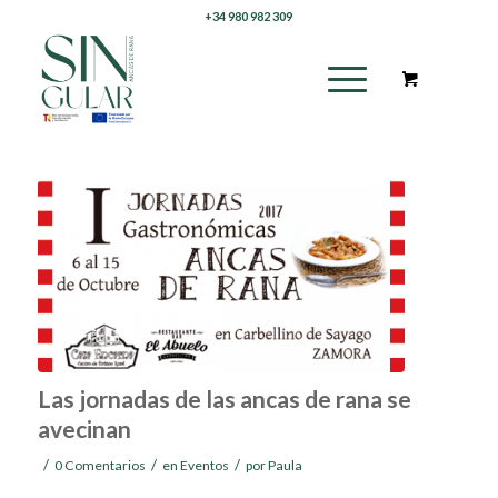
+34 980 982 309
Las jornadas de las ancas de rana se
avecinan
/
/
/
0 Comentarios
en
Eventos
por
Paula