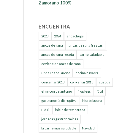
Zamorano 100%
ENCUENTRA
2023
2024
ancachups
ancas de rana
ancas de rana frescas
ancas de rana receta
carne saludable
ceviche de ancas de rana
Chef Xesco Bueno
cocina navarra
conxemar 2018
conxemar 2018
cuscus
el rincon de antonio
frog legs
fácil
gastronomía disruptiva
hierbabuena
I+d+i
inicio de temporada
jornadas gastronómicas
la carne mas saludable
Navidad