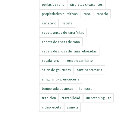
perlas de rana
piruletas croacantes
propiedades nutritivas
rana
ranario
rana toro
receta
receta ancas de rana fritas
receta de ancas de rana
receta de ancas de rana rebozadas
regala rana
registro sanitario
salon de gourmets
santi santamaria
singular by grenoucerie
temporada de ancas
tempura
tradición
trazabilidad
un reto singular
videoreceta
zamora