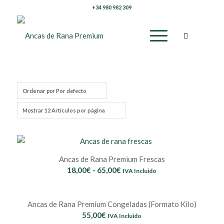
+34 980 982 309
Ordenar por
Por defecto
Mostrar
12 Artículos por página
Ancas de Rana Premium Frescas
Rango
18,00
€
-
65,00
€
IVA Incluido
de
precios:
Ancas de Rana Premium Congeladas (Formato Kilo)
desde
55,00
€
IVA Incluido
18,00€