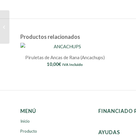
Piruletas de
Ancas de
Rana
Productos relacionados
(Ancachups)
Piruletas de Ancas de Rana (Ancachups)
10,00
€
IVA Incluido
MENÚ
FINANCIADO 
Inicio
Producto
AYUDAS