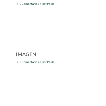
/
/
0 Comentarios
por
Paula
IMAGEN
/
/
0 Comentarios
por
Paula