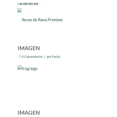
+34 980 982 309
IMAGEN
/
/
0 Comentarios
por
Paula
IMAGEN