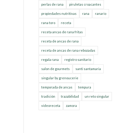
perlas de rana
piruletas croacantes
propiedades nutritivas
rana
ranario
rana toro
receta
receta ancas de rana fritas
receta de ancas de rana
receta de ancas de rana rebozadas
regala rana
registro sanitario
salon de gourmets
santi santamaria
singular by grenoucerie
temporada de ancas
tempura
tradición
trazabilidad
un reto singular
videoreceta
zamora