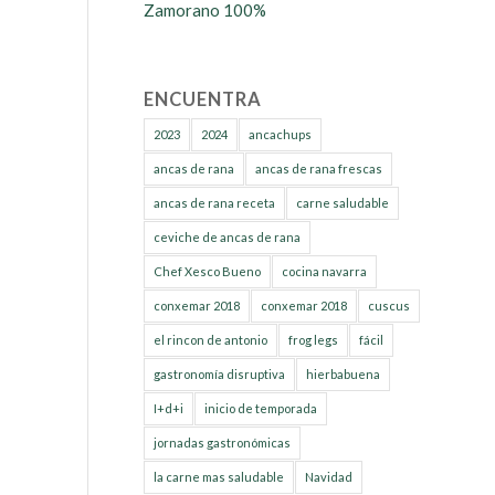
Zamorano 100%
ENCUENTRA
2023
2024
ancachups
ancas de rana
ancas de rana frescas
ancas de rana receta
carne saludable
ceviche de ancas de rana
Chef Xesco Bueno
cocina navarra
conxemar 2018
conxemar 2018
cuscus
el rincon de antonio
frog legs
fácil
gastronomía disruptiva
hierbabuena
I+d+i
inicio de temporada
jornadas gastronómicas
la carne mas saludable
Navidad