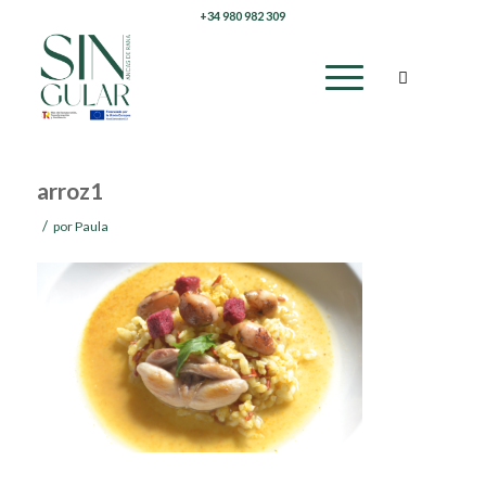
+34 980 982 309
arroz1
/
por
Paula