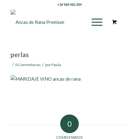
+34 980 982 309
perlas
/
/
0 Comentarios
por
Paula
0
COMENTARIOS