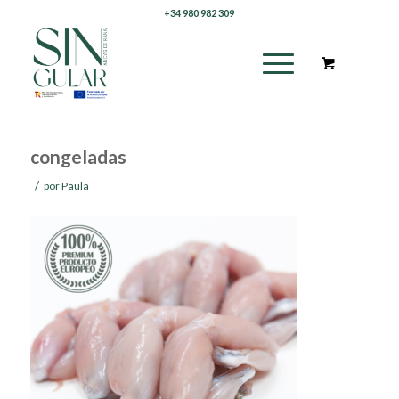
+34 980 982 309
congeladas
/
por
Paula