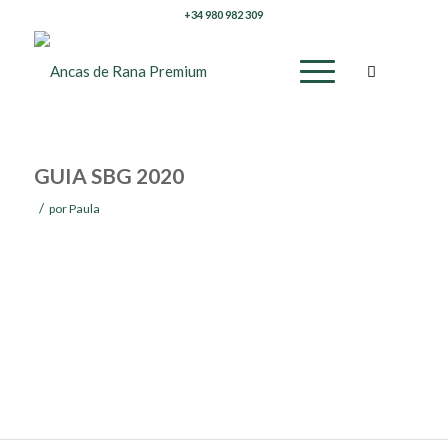
+34 980 982 309
GUIA SBG 2020
/
por
Paula