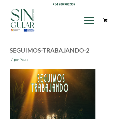
+34 980 982 309
SEGUIMOS-TRABAJANDO-2
/
por
Paula