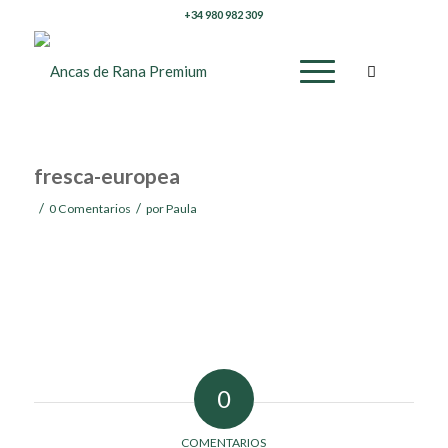
+34 980 982 309
fresca-europea
/
/
0 Comentarios
por
Paula
0
COMENTARIOS