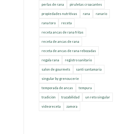
perlas de rana
piruletas croacantes
propiedades nutritivas
rana
ranario
rana toro
receta
receta ancas de rana fritas
receta de ancas de rana
receta de ancas de rana rebozadas
regala rana
registro sanitario
salon de gourmets
santi santamaria
singular by grenoucerie
temporada de ancas
tempura
tradición
trazabilidad
un reto singular
videoreceta
zamora