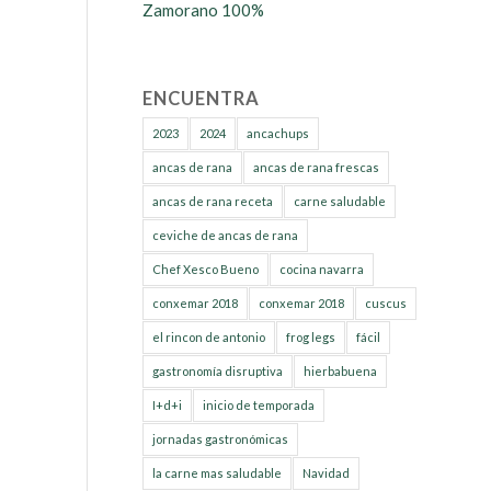
Zamorano 100%
ENCUENTRA
2023
2024
ancachups
ancas de rana
ancas de rana frescas
ancas de rana receta
carne saludable
ceviche de ancas de rana
Chef Xesco Bueno
cocina navarra
conxemar 2018
conxemar 2018
cuscus
el rincon de antonio
frog legs
fácil
gastronomía disruptiva
hierbabuena
I+d+i
inicio de temporada
jornadas gastronómicas
la carne mas saludable
Navidad