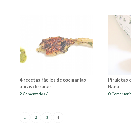
4 recetas fáciles de cocinar las
Piruletas 
ancas de ranas
Rana
2 Comentarios
/
0 Comentari
1
2
3
4