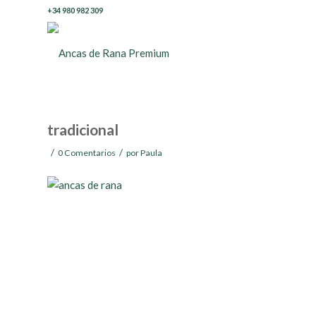
+34 980 982 309
tradicional
/
/
0 Comentarios
por
Paula