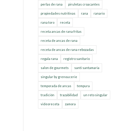
perlas de rana
piruletas croacantes
propiedades nutritivas
rana
ranario
rana toro
receta
receta ancas de rana fritas
receta de ancas de rana
receta de ancas de rana rebozadas
regala rana
registro sanitario
salon de gourmets
santi santamaria
singular by grenoucerie
temporada de ancas
tempura
tradición
trazabilidad
un reto singular
videoreceta
zamora