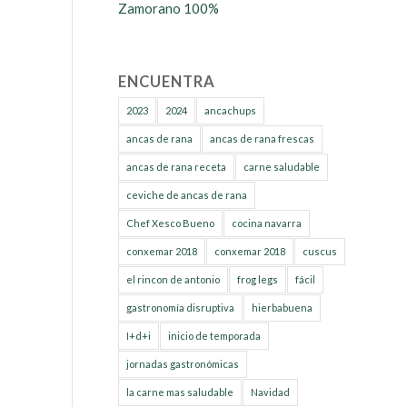
Zamorano 100%
ENCUENTRA
2023
2024
ancachups
ancas de rana
ancas de rana frescas
ancas de rana receta
carne saludable
ceviche de ancas de rana
Chef Xesco Bueno
cocina navarra
conxemar 2018
conxemar 2018
cuscus
el rincon de antonio
frog legs
fácil
gastronomía disruptiva
hierbabuena
I+d+i
inicio de temporada
jornadas gastronómicas
la carne mas saludable
Navidad