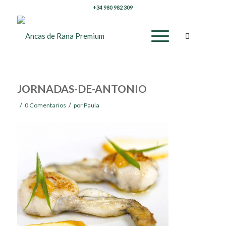
+34 980 982 309
JORNADAS-DE-ANTONIO
/
/
0 Comentarios
por
Paula