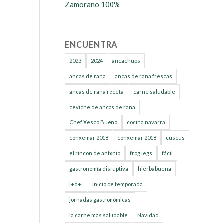
Zamorano 100%
ENCUENTRA
2023
2024
ancachups
ancas de rana
ancas de rana frescas
ancas de rana receta
carne saludable
ceviche de ancas de rana
Chef Xesco Bueno
cocina navarra
conxemar 2018
conxemar 2018
cuscus
el rincon de antonio
frog legs
fácil
gastronomía disruptiva
hierbabuena
I+d+i
inicio de temporada
jornadas gastronómicas
la carne mas saludable
Navidad