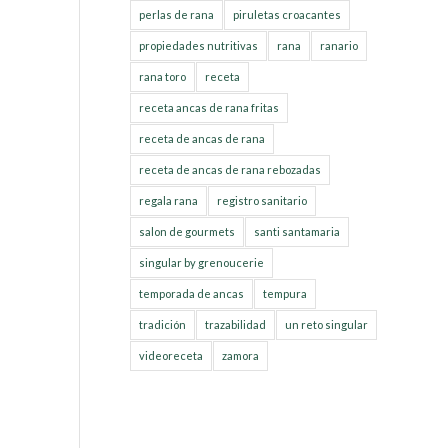
perlas de rana
piruletas croacantes
propiedades nutritivas
rana
ranario
rana toro
receta
receta ancas de rana fritas
receta de ancas de rana
receta de ancas de rana rebozadas
regala rana
registro sanitario
salon de gourmets
santi santamaria
singular by grenoucerie
temporada de ancas
tempura
tradición
trazabilidad
un reto singular
videoreceta
zamora