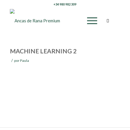
+34 980 982 309
MACHINE LEARNING 2
/
por
Paula