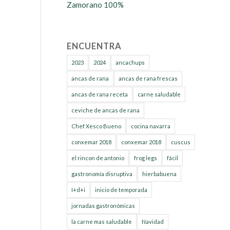
Zamorano 100%
ENCUENTRA
2023
2024
ancachups
ancas de rana
ancas de rana frescas
ancas de rana receta
carne saludable
ceviche de ancas de rana
Chef Xesco Bueno
cocina navarra
conxemar 2018
conxemar 2018
cuscus
el rincon de antonio
frog legs
fácil
gastronomía disruptiva
hierbabuena
I+d+i
inicio de temporada
jornadas gastronómicas
la carne mas saludable
Navidad