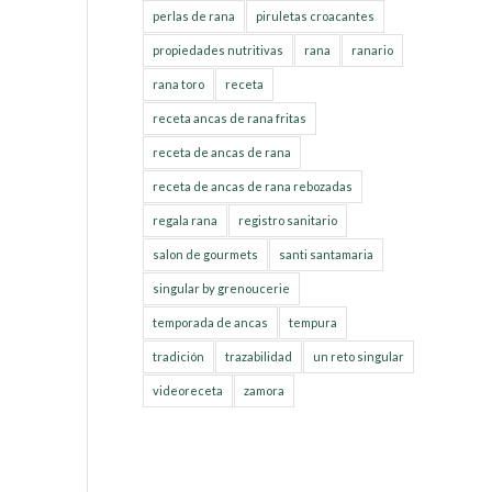
perlas de rana
piruletas croacantes
propiedades nutritivas
rana
ranario
rana toro
receta
receta ancas de rana fritas
receta de ancas de rana
receta de ancas de rana rebozadas
regala rana
registro sanitario
salon de gourmets
santi santamaria
singular by grenoucerie
temporada de ancas
tempura
tradición
trazabilidad
un reto singular
videoreceta
zamora