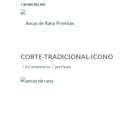
+34 980 982 309
CORTE-TRADICIONAL-ICONO
/
/
0 Comentarios
por
Paula